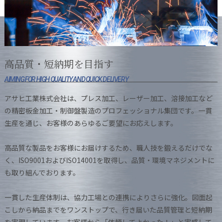
高品質・短納期を目指す
AIMING FOR HIGH QUALITY AND QUICK DELIVERY
アサヒ工業株式会社は、プレス加工、レーザー加工、溶接加工など
の精密板金加工・制御盤製造のプロフェッショナル集団です。一貫
生産を通じ、お客様のあらゆるご要望にお応えします。
高品質な製品をお客様にお届けするため、職人技を鍛えるだけでな
く、ISO9001およびISO14001を取得し、品質・環境マネジメントに
も取り組んでおります。
一貫した生産体制は、協力工場との連携によりさらに強化。図面起
こしから納品までをワンストップで、行き届いた品質管理と短納期
を実現しています。お客様から「依頼してよかった！」と実感して